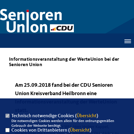
Informationsveranstaltung der WerteUnion bei der
Senioren Union
Am 25.09.2018 fand bei der CDU Senioren
Union Kreisverband Heilbronn eine
Informationsveranstaltung der WerteUnion
statt.
Technisch notwendige Cookies (
Übersicht
)
Die notwendigen Cookies werden allein für den ordnungsgemäßen
Gebrauch der Webseite benötigt.
Der Landesvorsitzende der WU, Herr Holger Kappel,
Cookies von Drittanbietern (
Übersicht
)
sprach über die Erfordernis, innerhalb der CDU stärker zu