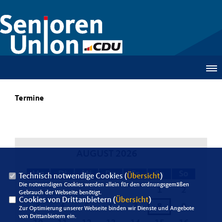
Termine
AUGUST 2026
Mo
Di
Mi
Do
Fr
Sa
So
Technisch notwendige Cookies (
Übersicht
)
Die notwendigen Cookies werden allein für den ordnungsgemäßen
1
2
Gebrauch der Webseite benötigt.
Cookies von Drittanbietern (
Übersicht
)
3
4
5
6
7
8
9
Zur Optimierung unserer Webseite binden wir Dienste und Angebote
von Drittanbietern ein.